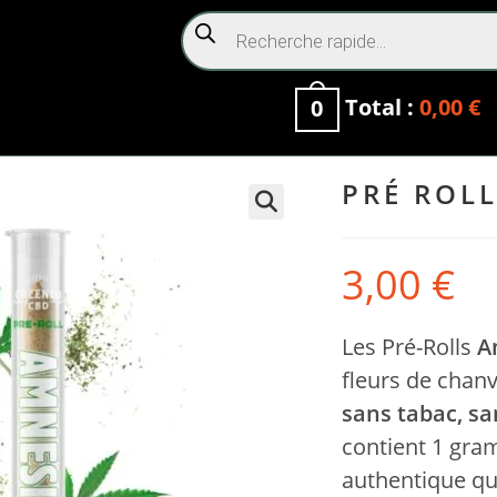
Total :
0,00
€
0
PRÉ ROLL
🔍
3,00
€
Les Pré-Rolls
A
fleurs de chan
sans tabac, sa
contient 1 gra
authentique qui