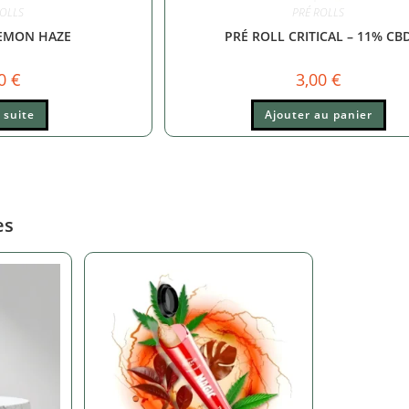
ROLLS
PRÉ ROLLS
LEMON HAZE
PRÉ ROLL CRITICAL – 11% CB
00
€
3,00
€
a suite
Ajouter au panier
es