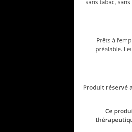
sans tabac, sans n
Prêts à l’emp
préalable. Le
Produit réservé 
Ce produ
thérapeutiqu