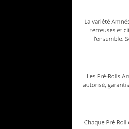
La variété Amnés
terreuses et c
l’ensemble. S
Les Pré-Rolls A
autorisé, garanti
Chaque Pré-Roll 