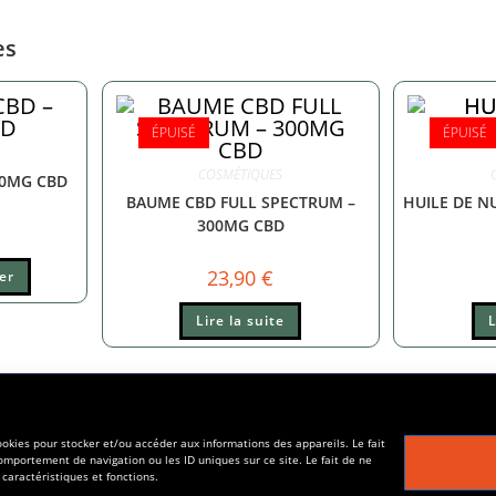
es
ÉPUISÉ
ÉPUISÉ
COSMÉTIQUES
00MG CBD
BAUME CBD FULL SPECTRUM –
HUILE DE N
300MG CBD
23,90
€
er
Lire la suite
L
cookies pour stocker et/ou accéder aux informations des appareils. Le fait
omportement de navigation ou les ID uniques sur ce site. Le fait de ne
caractéristiques et fonctions.