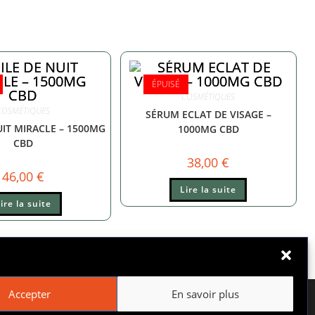
ÉPUISÉ
COSMÉTIQUES
COSMÉTIQUES
SÉRUM ECLAT DE VISAGE –
UIT MIRACLE – 1500MG
1000MG CBD
CBD
38,00
€
46,00
€
Lire la suite
ire la suite
Accepter
En savoir plus