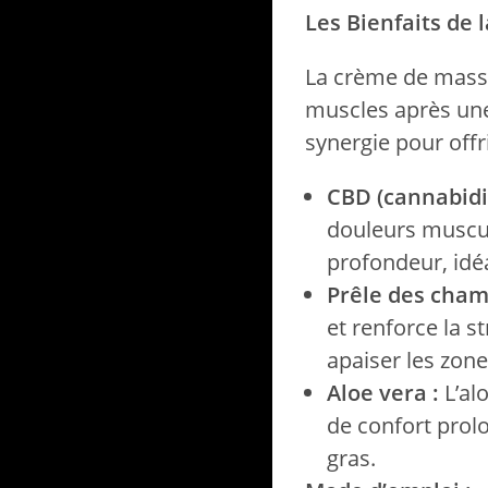
Les Bienfaits de
La crème de massa
muscles après une 
synergie pour offr
CBD (cannabidio
douleurs muscula
profondeur, idéa
Prêle des cham
et renforce la s
apaiser les zone
Aloe vera :
L’al
de confort prolo
gras.