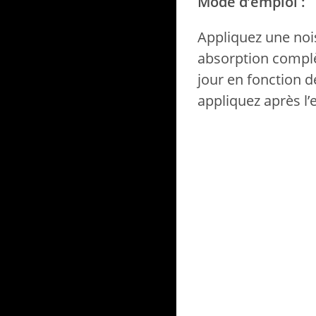
Mode d’emploi :
Appliquez une nois
absorption complèt
jour en fonction d
appliquez après l’