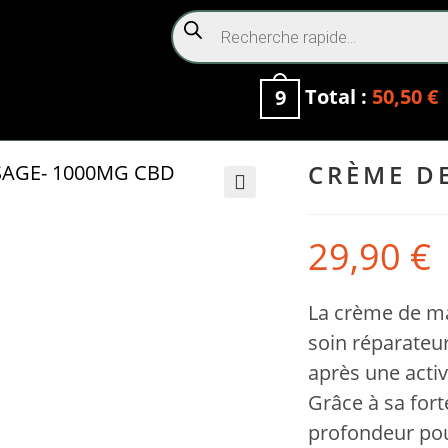
Total :
50,50
€
9
CRÈME D
🔍
29,90
€
La crème de ma
soin réparateu
après une activ
Grâce à sa fort
profondeur pour