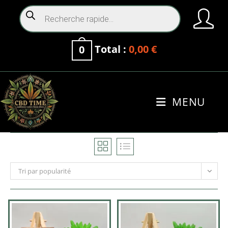
Total :
0,00
€
0
MENU
0
Tri par popularité