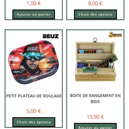
1,00
€
8,00
€
Ajouter au panier
Choix des options
ACCESSOIRES
ACCESSOIRES
BOITE DE RANGEMENT EN
PETIT PLATEAU DE ROULAGE
BOIS
5,00
€
15,90
€
Choix des options
Ajouter au panier