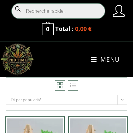
Total :
0,00
€
0
MENU
0
Tri par popularité